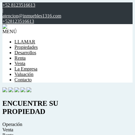
+52 8123516613
|
atencion@inmuebles1316.com
+528123516613
MENÚ
LLAMAR
Propiedades
Desarrollos
Renta
Venta
La Empresa
Valuación
Contacto
ENCUENTRE SU
PROPIEDAD
Operación
Venta