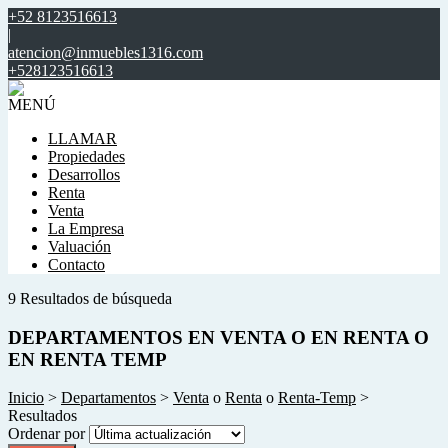
+52 8123516613
|
atencion@inmuebles1316.com
+528123516613
MENÚ
LLAMAR
Propiedades
Desarrollos
Renta
Venta
La Empresa
Valuación
Contacto
9 Resultados de búsqueda
DEPARTAMENTOS EN VENTA O EN RENTA O
EN RENTA TEMP
Inicio
>
Departamentos
>
Venta
o
Renta
o
Renta-Temp
>
Resultados
Ordenar por