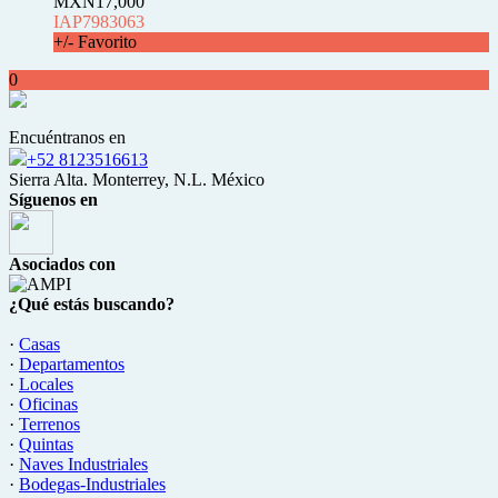
MXN17,000
IAP7983063
+/- Favorito
0
Encuéntranos en
+52 8123516613
Sierra Alta. Monterrey, N.L. México
Síguenos en
Asociados con
¿Qué estás buscando?
·
Casas
·
Departamentos
·
Locales
·
Oficinas
·
Terrenos
·
Quintas
·
Naves Industriales
·
Bodegas-Industriales