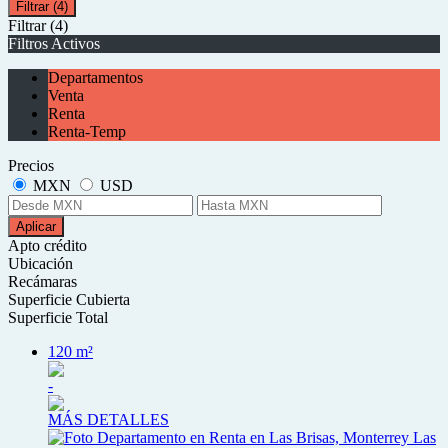
Filtrar
(4)
Filtrar
(4)
Filtros Activos
Departamentos
Venta
Renta
Renta-Temp
Precios
MXN
USD
Aplicar
Apto crédito
Ubicación
Recámaras
Superficie Cubierta
Superficie Total
120 m²
-
MÁS DETALLES