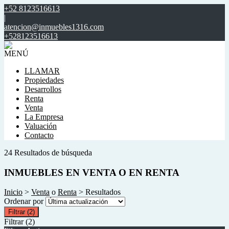
+52 8123516613
|
atencion@inmuebles1316.com
+528123516613
MENÚ
LLAMAR
Propiedades
Desarrollos
Renta
Venta
La Empresa
Valuación
Contacto
24 Resultados de búsqueda
INMUEBLES EN VENTA O EN RENTA
Inicio
>
Venta
o
Renta
> Resultados
Ordenar por
Filtrar
(2)
Filtrar
(2)